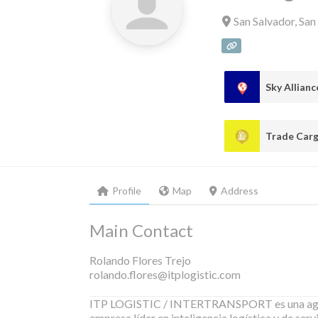
San Salvador
,
San
Sky Allian
Profile
Map
Address
Main Contact
Rolando Flores Trejo
rolando.flores@itplogistic.com
ITP LOGISTIC / INTERTRANSPORT es una agenci
empresa líder en inteligencia logística y de ser