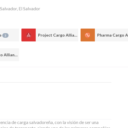
 Salvador
,
El Salvador
ce
Project Cargo Alliance
3
2
Trade Cargo Alliance
1
a de carga salvadoreña, con la visión de ser una
vicios de transporte, siendo una de las primeras compañías